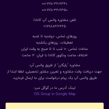
001-778-3409340
001-778-3409350
تلفن مشاوره واتس آپ کانادا:
17788462445+
روزهای تماس: دوشنبه تا شنبه
تعطیلات: روزهای یکشنبه
ساعات تماس: 10 شب تا 5 صبح به وقت ایران
اختلاف ساعت ونکوور کانادا با ایران: 1
2
ساعت
مشاوره “رایگان” از طریق واتس آپ:
جهت دریافت وقت مشاوره و تعیین مشاور تحصیلی، لطفا ابتدا از
طریق واتس آپ یک پیام درخواست برای ما ارسال فرمایید.
لینک آدرس ما در گوگل مپ:
CIS Group in Google Map