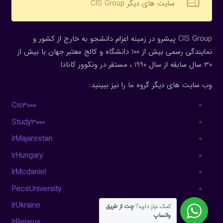
web
سایت های دیگر CIS Group
CIS Group پیشرو در زمینه اعزام دانشجو به خارج از کشور و
نمایندگی رسمی بیش از 100 دانشگاه و کالج معتبر جهان با بیش از
30 سال سابقه از سال 1990 ، مستقر در ونکوور کانادا
وب سایت های دیگر گروه ما را نیز ببینید:
Cis3000
Study3000
IrMajarestan
IrHungary
IrMcdaniel
PecsUniversity
IrUkraine
کمک نیاز دارید?
چت از طریق
واتساپ
IrBelarus