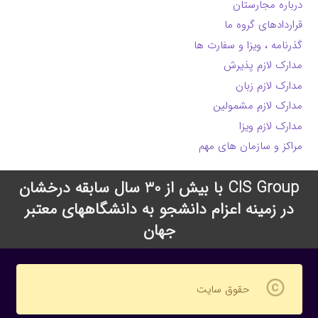
درباره مجارستان
قراردادهای گروه ما
گذرنامه ، ویزا و سفارت ها
مدارک لازم پذیرش
مدارک لازم زبان
مدارک لازم مشمولین
مدارک لازم ویزا
مراکز و سازمان های مهم
CIS Group با بیش از 30 سال سابقه درخشان
در زمینه اعزام دانشجو به دانشگاههای معتبر
جهان
copyright
حقوق سایت