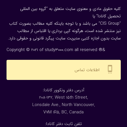
کلیه حقوق مادی و معنوی سایت متعلق به “گروه بین المللی
تحصیل کانادا” یا
“CIS Group” می باشد و با توجه باینکه کلیه مطالب بصورت کتاب
نیز منتشر شده است، هرگونه كپی برداری یا اقتباس از مطالب
سایت بدون اجازه كتبی مدیریت سایت پیگرد قانونی و حقوقی دارد.
Copyright © 2021 of study3000.com all reserved ®&
settings_cell
اطلاعات تماس
:آدرس دفتر ونکوور کانادا
208-132, West 15th Street,
Lonsdale Ave., North Vancouver,
V7M 1R5, BC, Canada
:تلفن ثابت دفتر کانادا