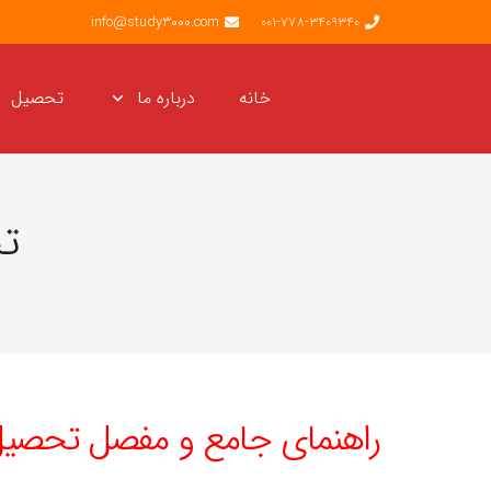
info@study3000.com
001-778-3409340
خانه
درباره ما
تحصیل
تح
راهنمای جامع و مفصل تحصیل ک