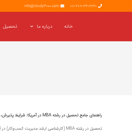
info@study3000.com
001-778-3409340
خانه
درباره ما
تحصیل
راهنمای جامع تحصیل در رشته MBA در آمریکا: شرایط پذیرش، هزینه‌ها، مزایا و چالش‌ها
تحصیل در رشته MBA (کارشناسی ارشد مدیریت کسب‌