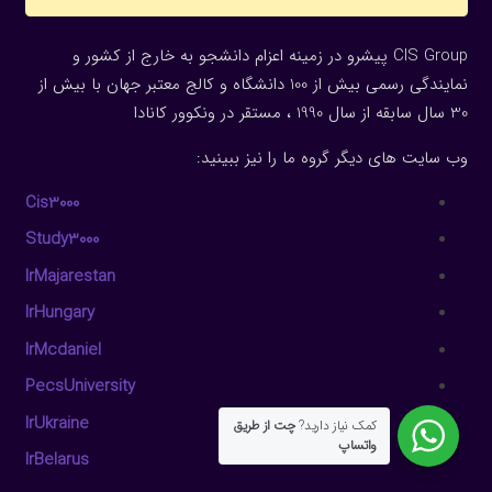
CIS Group پیشرو در زمینه اعزام دانشجو به خارج از کشور و
نمایندگی رسمی بیش از 100 دانشگاه و کالج معتبر جهان با بیش از
30 سال سابقه از سال 1990 ، مستقر در ونکوور کانادا
وب سایت های دیگر گروه ما را نیز ببینید:
Cis3000
Study3000
IrMajarestan
IrHungary
IrMcdaniel
PecsUniversity
IrUkraine
کمک نیاز دارید?
چت از طریق
واتساپ
IrBelarus