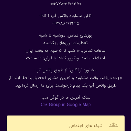
001-778-3409350
تلفن مشاوره واتس آپ کانادا:
17788462445+
روزهای تماس: دوشنبه تا شنبه
تعطیلات: روزهای یکشنبه
ساعات تماس: 10 شب تا 5 صبح به وقت ایران
اختلاف ساعت ونکوور کانادا با ایران: 1
2
ساعت
مشاوره “رایگان” از طریق واتس آپ:
جهت دریافت وقت مشاوره و تعیین مشاور تحصیلی، لطفا ابتدا از
طریق واتس آپ یک پیام درخواست برای ما ارسال فرمایید.
لینک آدرس ما در گوگل مپ:
CIS Group in Google Map
groups
شبکه های اجتماعی