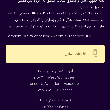
کلیه حقوق مادی و معنوی سایت متعلق به “گروه بین المللی
تحصیل کانادا” یا
“CIS Group” می باشد و با توجه باینکه کلیه مطالب بصورت کتاب
نیز منتشر شده است، هرگونه كپی برداری یا اقتباس از مطالب
سایت بدون اجازه كتبی مدیریت سایت پیگرد قانونی و حقوقی دارد.
Copyright © 2021 of study3000.com all reserved ®&
settings_cell
اطلاعات تماس
:آدرس دفتر ونکوور کانادا
208-132, West 15th Street,
Lonsdale Ave., North Vancouver,
V7M 1R5, BC, Canada
:تلفن ثابت دفتر کانادا
001-778-3409340