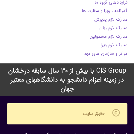
قراردادهای گروه ما
گذرنامه ، ویزا و سفارت ها
مدارک لازم پذیرش
مدارک لازم زبان
مدارک لازم مشمولین
مدارک لازم ویزا
مراکز و سازمان های مهم
CIS Group با بیش از 30 سال سابقه درخشان
در زمینه اعزام دانشجو به دانشگاههای معتبر
جهان
copyright
حقوق سایت