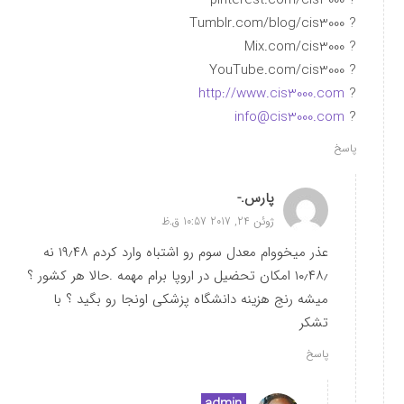
? pinterest.com/cis3000
? Tumblr.com/blog/cis3000
? Mix.com/cis3000
? YouTube.com/cis3000
http://www.cis3000.com
?
info@cis3000.com
?
پاسخ
پارس.-
ژوئن 24, 2017 10:57 ق.ظ
عذر میخووام معدل سوم رو اشتباه وارد کردم ۱۹٫۴۸ نه
۱۰٫۴۸٫ امکان تحضیل در اروپا برام مهمه .حالا هر کشور ؟
میشه رنج هزینه دانشگاه پزشکی اونجا رو بگید ؟ با
تشکر
پاسخ