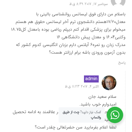
سپتامبر 17, 2017 8:39 ق.ظ
باسلام من دارای فوق لیسانس روانشناسی بالینی با
معدل۱۷/۲۰هستم دانشجوی ترم آخر لیسانس حقوق هم هستم
میخوام برای پزشکی اقدام کنم دیپلم ریاضی بوده بامعدل کل۱۸.۷۵
وکتبی۱۶.۰۴ و معدل پیش دانشگاهی ۱۶
مدرک زبان رو نمره۶ آیلتس دارم بزبان انگلیسی کدوم کشور که
بدون آزمون ورودی باشه برام ارزانتر هست؟
پاسخ
admin
اکتبر 4, 2017 11:23 ق.ظ
سلام سعید جان
امیدوارم خوب باشید.
خوشحالم از اینکه حضرتعالی اینقدر علاقمند به ادامه تحصیل
کمک نیاز دارید?
چت از طریق
واتساپ
هستید.
لطفا اعلام بفرمایید سن حضرتعالی چقدر است؟