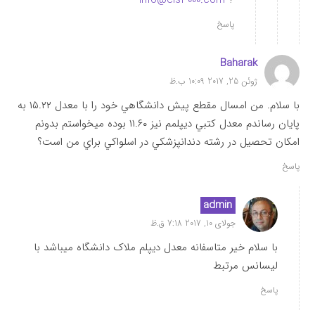
info@cis3000.com
?
پاسخ
Baharak
ژوئن 25, 2017 10:09 ب.ظ
با سلام. من امسال مقطع پيش دانشگاهي خود را با معدل ١٥.٢٢ به
پايان رساندم معدل كتبي ديپلمم نيز ١١.٦٠ بوده ميخواستم بدونم
امكان تحصيل در رشته دندانپزشكي در اسلواكي براي من است؟
پاسخ
admin
جولای 10, 2017 7:18 ق.ظ
با سلام خیر متاسفانه معدل دیپلم ملاک دانشگاه میباشد با
لیسانس مرتبط
پاسخ