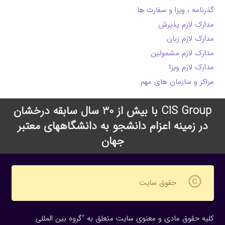
گذرنامه ، ویزا و سفارت ها
مدارک لازم پذیرش
مدارک لازم زبان
مدارک لازم مشمولین
مدارک لازم ویزا
مراکز و سازمان های مهم
CIS Group با بیش از 30 سال سابقه درخشان
در زمینه اعزام دانشجو به دانشگاههای معتبر
جهان
copyright
حقوق سایت
کلیه حقوق مادی و معنوی سایت متعلق به “گروه بین المللی