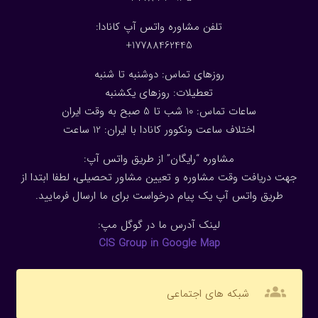
تلفن مشاوره واتس آپ کانادا:
17788462445+
روزهای تماس: دوشنبه تا شنبه
تعطیلات: روزهای یکشنبه
ساعات تماس: 10 شب تا 5 صبح به وقت ایران
اختلاف ساعت ونکوور کانادا با ایران: 1
2
ساعت
مشاوره “رایگان” از طریق واتس آپ:
جهت دریافت وقت مشاوره و تعیین مشاور تحصیلی، لطفا ابتدا از
طریق واتس آپ یک پیام درخواست برای ما ارسال فرمایید.
لینک آدرس ما در گوگل مپ:
CIS Group in Google Map
groups
شبکه های اجتماعی