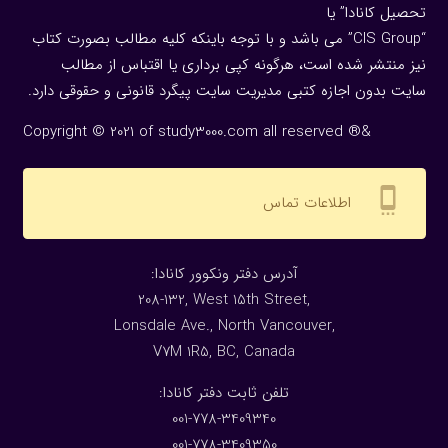
تحصیل کانادا” یا
“CIS Group” می باشد و با توجه باینکه کلیه مطالب بصورت کتاب
نیز منتشر شده است، هرگونه كپی برداری یا اقتباس از مطالب
سایت بدون اجازه كتبی مدیریت سایت پیگرد قانونی و حقوقی دارد.
Copyright © 2021 of study3000.com all reserved ®&
settings_cell
اطلاعات تماس
:آدرس دفتر ونکوور کانادا
208-132, West 15th Street,
Lonsdale Ave., North Vancouver,
V7M 1R5, BC, Canada
:تلفن ثابت دفتر کانادا
001-778-3409340
001-778-3409350