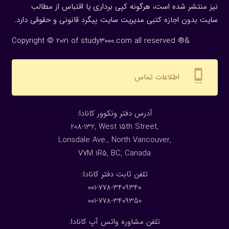
نیز منتشر شده است، هرگونه كپی برداری یا اقتباس از مطالب
سایت بدون اجازه كتبی مدیریت سایت پیگرد قانونی و حقوقی دارد.
Copyright © 2021 of study3000.com all reserved ®&
settings_cell
اطلاعات تماس
:آدرس دفتر ونکوور کانادا
208-132, West 15th Street,
Lonsdale Ave., North Vancouver,
V7M 1R5, BC, Canada
:تلفن ثابت دفتر کانادا
001-778-3409340
001-778-3409350
تلفن مشاوره واتس آپ کانادا: