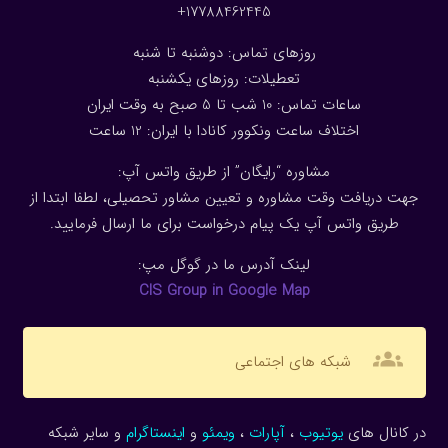
17788462445+
روزهای تماس: دوشنبه تا شنبه
تعطیلات: روزهای یکشنبه
ساعات تماس: 10 شب تا 5 صبح به وقت ایران
اختلاف ساعت ونکوور کانادا با ایران: 1
2
ساعت
مشاوره “رایگان” از طریق واتس آپ:
جهت دریافت وقت مشاوره و تعیین مشاور تحصیلی، لطفا ابتدا از
طریق واتس آپ یک پیام درخواست برای ما ارسال فرمایید.
لینک آدرس ما در گوگل مپ:
CIS Group in Google Map
groups
شبکه های اجتماعی
در کانال های
یوتیوب
،
آپارات
،
ویمئو
و
اینستاگرام
و سایر شبکه