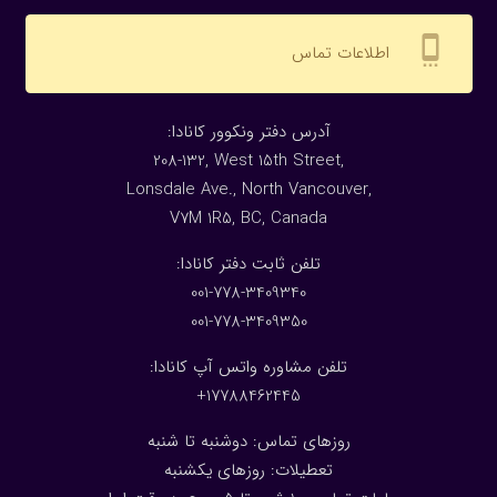
settings_cell
اطلاعات تماس
:آدرس دفتر ونکوور کانادا
208-132, West 15th Street,
Lonsdale Ave., North Vancouver,
V7M 1R5, BC, Canada
:تلفن ثابت دفتر کانادا
001-778-3409340
001-778-3409350
تلفن مشاوره واتس آپ کانادا:
17788462445+
روزهای تماس: دوشنبه تا شنبه
تعطیلات: روزهای یکشنبه