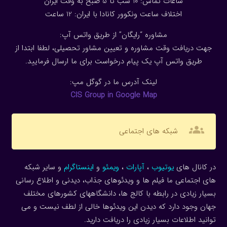
ساعات تماس: 10 شب تا 5 صبح به وقت ایران
اختلاف ساعت ونکوور کانادا با ایران: 1
2
ساعت
مشاوره “رایگان” از طریق واتس آپ:
جهت دریافت وقت مشاوره و تعیین مشاور تحصیلی، لطفا ابتدا از
طریق واتس آپ یک پیام درخواست برای ما ارسال فرمایید.
لینک آدرس ما در گوگل مپ:
CIS Group in Google Map
groups
شبکه های اجتماعی
در کانال های
یوتیوب
،
آپارات
،
ویمئو
و
اینستاگرام
و سایر شبکه
های اجتماعی ما فیلم ها و ویدئوهای جذاب، دیدنی و اطلاع رسانی
بسیار زیادی در رابطه با کالج ها، دانشگاههای کشورهای مختلف
جهان وجود دارد که دیدن این ویدئوها خالی از لطف نیست و می
توانید اطلاعات بسیار زیادی را دریافت دارید.