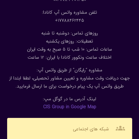
تلفن مشاوره واتس آپ کانادا:
17788462445+
روزهای تماس: دوشنبه تا شنبه
تعطیلات: روزهای یکشنبه
ساعات تماس: 10 شب تا 5 صبح به وقت ایران
اختلاف ساعت ونکوور کانادا با ایران: 1
2
ساعت
مشاوره “رایگان” از طریق واتس آپ:
جهت دریافت وقت مشاوره و تعیین مشاور تحصیلی، لطفا ابتدا از
طریق واتس آپ یک پیام درخواست برای ما ارسال فرمایید.
لینک آدرس ما در گوگل مپ:
CIS Group in Google Map
groups
شبکه های اجتماعی