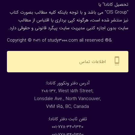
تحصیل کانادا” یا
“CIS Group” می باشد و با توجه باینکه کلیه مطالب بصورت کتاب
نیز منتشر شده است، هرگونه كپی برداری یا اقتباس از مطالب
سایت بدون اجازه كتبی مدیریت سایت پیگرد قانونی و حقوقی دارد.
Copyright © 2021 of study3000.com all reserved ®&
settings_cell
اطلاعات تماس
:آدرس دفتر ونکوور کانادا
208-132, West 15th Street,
Lonsdale Ave., North Vancouver,
V7M 1R5, BC, Canada
:تلفن ثابت دفتر کانادا
001-778-3409340
001-778-3409350