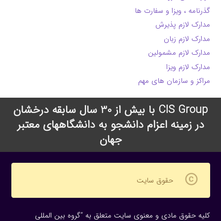
گذرنامه ، ویزا و سفارت ها
مدارک لازم پذیرش
مدارک لازم زبان
مدارک لازم مشمولین
مدارک لازم ویزا
مراکز و سازمان های مهم
CIS Group با بیش از 30 سال سابقه درخشان
در زمینه اعزام دانشجو به دانشگاههای معتبر
جهان
copyright
حقوق سایت
کلیه حقوق مادی و معنوی سایت متعلق به “گروه بین المللی