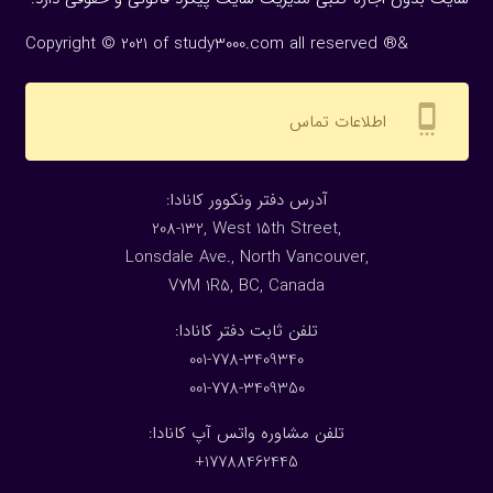
Copyright © 2021 of study3000.com all reserved ®&
settings_cell
اطلاعات تماس
:آدرس دفتر ونکوور کانادا
208-132, West 15th Street,
Lonsdale Ave., North Vancouver,
V7M 1R5, BC, Canada
:تلفن ثابت دفتر کانادا
001-778-3409340
001-778-3409350
تلفن مشاوره واتس آپ کانادا:
17788462445+