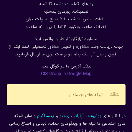
روزهای تماس: دوشنبه تا شنبه
تعطیلات: روزهای یکشنبه
ساعات تماس: 10 شب تا 5 صبح به وقت ایران
اختلاف ساعت ونکوور کانادا با ایران: 1
2
ساعت
مشاوره “رایگان” از طریق واتس آپ:
جهت دریافت وقت مشاوره و تعیین مشاور تحصیلی، لطفا ابتدا از
طریق واتس آپ یک پیام درخواست برای ما ارسال فرمایید.
لینک آدرس ما در گوگل مپ:
CIS Group in Google Map
groups
شبکه های اجتماعی
در کانال های
یوتیوب
،
آپارات
،
ویمئو
و
اینستاگرام
و سایر شبکه
های اجتماعی ما فیلم ها و ویدئوهای جذاب، دیدنی و اطلاع رسانی
بسیار زیادی در رابطه با کالج ها، دانشگاههای کشورهای مختلف