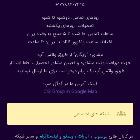
17788462445+
روزهای تماس: دوشنبه تا شنبه
تعطیلات: روزهای یکشنبه
ساعات تماس: 10 شب تا 5 صبح به وقت ایران
اختلاف ساعت ونکوور کانادا با ایران: 1
2
ساعت
مشاوره “رایگان” از طریق واتس آپ:
جهت دریافت وقت مشاوره و تعیین مشاور تحصیلی، لطفا ابتدا از
طریق واتس آپ یک پیام درخواست برای ما ارسال فرمایید.
لینک آدرس ما در گوگل مپ:
CIS Group in Google Map
groups
شبکه های اجتماعی
در کانال های
یوتیوب
،
آپارات
،
ویمئو
و
اینستاگرام
و سایر شبکه