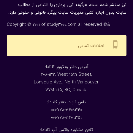
نیز منتشر شده است، هرگونه كپی برداری یا اقتباس از مطالب
سایت بدون اجازه كتبی مدیریت سایت پیگرد قانونی و حقوقی دارد.
Copyright © 2021 of study3000.com all reserved ®&
settings_cell
اطلاعات تماس
:آدرس دفتر ونکوور کانادا
208-132, West 15th Street,
Lonsdale Ave., North Vancouver,
V7M 1R5, BC, Canada
:تلفن ثابت دفتر کانادا
001-778-3409340
001-778-3409350
تلفن مشاوره واتس آپ کانادا: