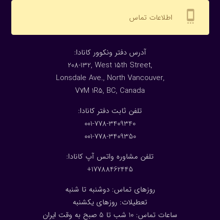
settings_cell
اطلاعات تماس
:آدرس دفتر ونکوور کانادا
208-132, West 15th Street,
Lonsdale Ave., North Vancouver,
V7M 1R5, BC, Canada
:تلفن ثابت دفتر کانادا
001-778-3409340
001-778-3409350
تلفن مشاوره واتس آپ کانادا:
17788462445+
روزهای تماس: دوشنبه تا شنبه
تعطیلات: روزهای یکشنبه
ساعات تماس: 10 شب تا 5 صبح به وقت ایران