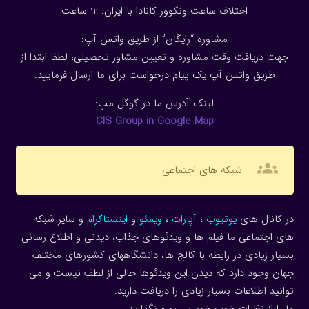
اختلاف ساعت ونکوور کانادا با ایران: 1
2
ساعت
مشاوره “رایگان” از طریق واتس آپ:
جهت دریافت وقت مشاوره و تعیین مشاور تحصیلی، لطفا ابتدا از
طریق واتس آپ یک پیام درخواست برای ما ارسال فرمایید.
لینک آدرس ما در گوگل مپ:
CIS Group in Google Map
groups
شبکه های اجتماعی
در کانال های
یوتیوب
،
آپارات
،
ویمئو
و
اینستاگرام
و سایر شبکه
های اجتماعی ما فیلم ها و ویدئوهای جذاب، دیدنی و اطلاع رسانی
بسیار زیادی در رابطه با کالج ها، دانشگاههای کشورهای مختلف
جهان وجود دارد که دیدن این ویدئوها خالی از لطف نیست و می
توانید اطلاعات بسیار زیادی را دریافت دارید.
ما را از نظرات خوب خود بی بهره نگذارید.