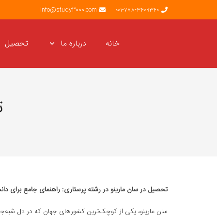
info@study3000.com
001-778-3409340
خانه
درباره ما
تحصیل
ت
تحصیل در سان مارینو در رشته پرستاری: راهنمای جامع برای دانش
سان مارینو، یکی از کوچک‌ترین کشورهای جهان که در دل شبه‌جزیره