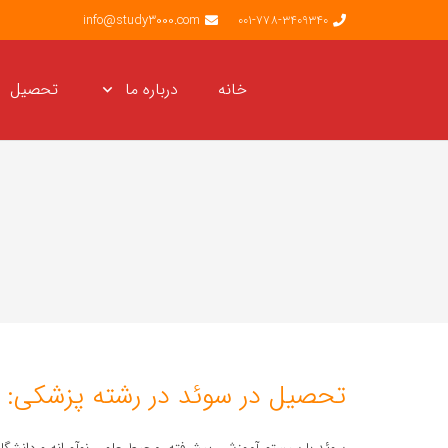
info@study3000.com
001-778-3409340
خانه
درباره ما
تحصیل
تحصیل در سوئد در رشته پزشکی: را