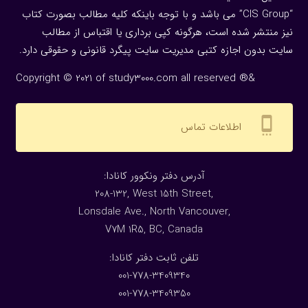
“CIS Group” می باشد و با توجه باینکه کلیه مطالب بصورت کتاب
نیز منتشر شده است، هرگونه كپی برداری یا اقتباس از مطالب
سایت بدون اجازه كتبی مدیریت سایت پیگرد قانونی و حقوقی دارد.
Copyright © 2021 of study3000.com all reserved ®&
settings_cell
اطلاعات تماس
:آدرس دفتر ونکوور کانادا
208-132, West 15th Street,
Lonsdale Ave., North Vancouver,
V7M 1R5, BC, Canada
:تلفن ثابت دفتر کانادا
001-778-3409340
001-778-3409350