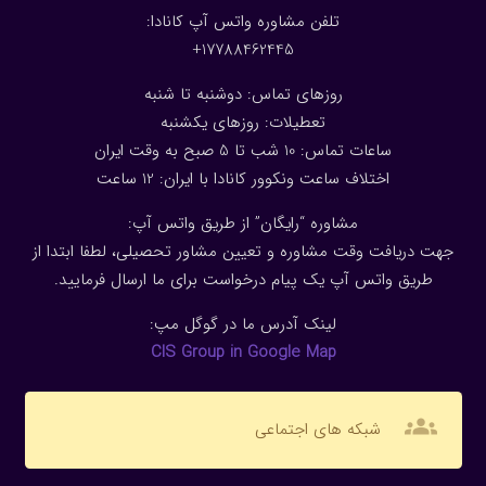
تلفن مشاوره واتس آپ کانادا:
17788462445+
روزهای تماس: دوشنبه تا شنبه
تعطیلات: روزهای یکشنبه
ساعات تماس: 10 شب تا 5 صبح به وقت ایران
اختلاف ساعت ونکوور کانادا با ایران: 1
2
ساعت
مشاوره “رایگان” از طریق واتس آپ:
جهت دریافت وقت مشاوره و تعیین مشاور تحصیلی، لطفا ابتدا از
طریق واتس آپ یک پیام درخواست برای ما ارسال فرمایید.
لینک آدرس ما در گوگل مپ:
CIS Group in Google Map
groups
شبکه های اجتماعی