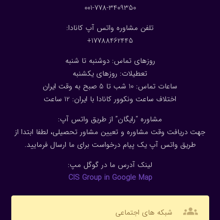
001-778-3409350
تلفن مشاوره واتس آپ کانادا:
17788462445+
روزهای تماس: دوشنبه تا شنبه
تعطیلات: روزهای یکشنبه
ساعات تماس: 10 شب تا 5 صبح به وقت ایران
اختلاف ساعت ونکوور کانادا با ایران: 1
2
ساعت
مشاوره “رایگان” از طریق واتس آپ:
جهت دریافت وقت مشاوره و تعیین مشاور تحصیلی، لطفا ابتدا از
طریق واتس آپ یک پیام درخواست برای ما ارسال فرمایید.
لینک آدرس ما در گوگل مپ:
CIS Group in Google Map
groups
شبکه های اجتماعی