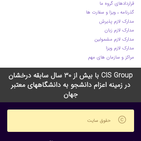
قراردادهای گروه ما
گذرنامه ، ویزا و سفارت ها
مدارک لازم پذیرش
مدارک لازم زبان
مدارک لازم مشمولین
مدارک لازم ویزا
مراکز و سازمان های مهم
CIS Group با بیش از 30 سال سابقه درخشان
در زمینه اعزام دانشجو به دانشگاههای معتبر
جهان
copyright
حقوق سایت