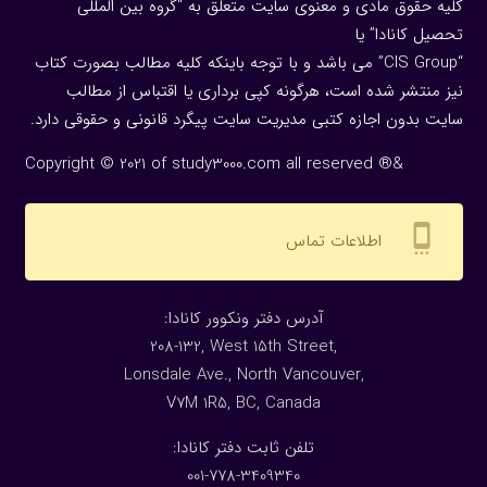
کلیه حقوق مادی و معنوی سایت متعلق به “گروه بین المللی
تحصیل کانادا” یا
“CIS Group” می باشد و با توجه باینکه کلیه مطالب بصورت کتاب
نیز منتشر شده است، هرگونه كپی برداری یا اقتباس از مطالب
سایت بدون اجازه كتبی مدیریت سایت پیگرد قانونی و حقوقی دارد.
Copyright © 2021 of study3000.com all reserved ®&
settings_cell
اطلاعات تماس
:آدرس دفتر ونکوور کانادا
208-132, West 15th Street,
Lonsdale Ave., North Vancouver,
V7M 1R5, BC, Canada
:تلفن ثابت دفتر کانادا
001-778-3409340