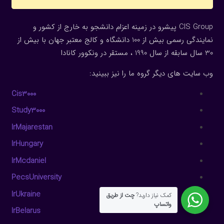
CIS Group پیشرو در زمینه اعزام دانشجو به خارج از کشور و
نمایندگی رسمی بیش از 100 دانشگاه و کالج معتبر جهان با بیش از
30 سال سابقه از سال 1990 ، مستقر در ونکوور کانادا
وب سایت های دیگر گروه ما را نیز ببینید:
Cis3000
Study3000
IrMajarestan
IrHungary
IrMcdaniel
PecsUniversity
IrUkraine
کمک نیاز دارید?
چت از طریق
واتساپ
IrBelarus