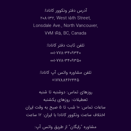
:آدرس دفتر ونکوور کانادا
208-132, West 15th Street,
Lonsdale Ave., North Vancouver,
V7M 1R5, BC, Canada
:تلفن ثابت دفتر کانادا
001-778-3409340
001-778-3409350
تلفن مشاوره واتس آپ کانادا:
17788462445+
روزهای تماس: دوشنبه تا شنبه
تعطیلات: روزهای یکشنبه
ساعات تماس: 10 شب تا 5 صبح به وقت ایران
اختلاف ساعت ونکوور کانادا با ایران: 1
2
ساعت
مشاوره “رایگان” از طریق واتس آپ: