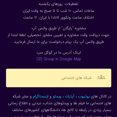
تعطیلات: روزهای یکشنبه
ساعات تماس: 10 شب تا 5 صبح به وقت ایران
اختلاف ساعت ونکوور کانادا با ایران: 1
2
ساعت
مشاوره “رایگان” از طریق واتس آپ:
جهت دریافت وقت مشاوره و تعیین مشاور تحصیلی، لطفا ابتدا از
طریق واتس آپ یک پیام درخواست برای ما ارسال فرمایید.
لینک آدرس ما در گوگل مپ:
CIS Group in Google Map
groups
شبکه های اجتماعی
در کانال های
یوتیوب
،
آپارات
،
ویمئو
و
اینستاگرام
و سایر شبکه
های اجتماعی ما فیلم ها و ویدئوهای جذاب، دیدنی و اطلاع رسانی
بسیار زیادی در رابطه با کالج ها، دانشگاههای کشورهای مختلف
جهان وجود دارد که دیدن این ویدئوها خالی از لطف نیست و می