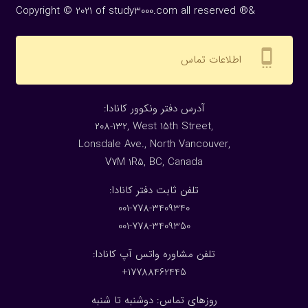
Copyright © 2021 of study3000.com all reserved ®&
settings_cell
اطلاعات تماس
:آدرس دفتر ونکوور کانادا
208-132, West 15th Street,
Lonsdale Ave., North Vancouver,
V7M 1R5, BC, Canada
:تلفن ثابت دفتر کانادا
001-778-3409340
001-778-3409350
تلفن مشاوره واتس آپ کانادا:
17788462445+
روزهای تماس: دوشنبه تا شنبه