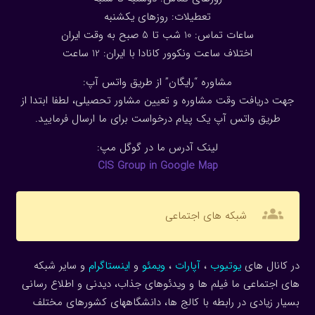
تعطیلات: روزهای یکشنبه
ساعات تماس: 10 شب تا 5 صبح به وقت ایران
اختلاف ساعت ونکوور کانادا با ایران: 1
2
ساعت
مشاوره “رایگان” از طریق واتس آپ:
جهت دریافت وقت مشاوره و تعیین مشاور تحصیلی، لطفا ابتدا از
طریق واتس آپ یک پیام درخواست برای ما ارسال فرمایید.
لینک آدرس ما در گوگل مپ:
CIS Group in Google Map
groups
شبکه های اجتماعی
در کانال های
یوتیوب
،
آپارات
،
ویمئو
و
اینستاگرام
و سایر شبکه
های اجتماعی ما فیلم ها و ویدئوهای جذاب، دیدنی و اطلاع رسانی
بسیار زیادی در رابطه با کالج ها، دانشگاههای کشورهای مختلف