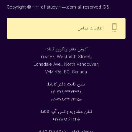
Copyright © 2021 of study3000.com all reserved ®&
settings_cell
اطلاعات تماس
:آدرس دفتر ونکوور کانادا
208-132, West 15th Street,
Lonsdale Ave., North Vancouver,
V7M 1R5, BC, Canada
:تلفن ثابت دفتر کانادا
001-778-3409340
001-778-3409350
تلفن مشاوره واتس آپ کانادا:
17788462445+
روزهای تماس: دوشنبه تا شنبه