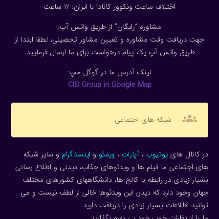
اختلاف ساعت ونکوور کانادا با ایران: 1
2
ساعت
مشاوره “رایگان” از طریق واتس آپ:
جهت دریافت وقت مشاوره و تعیین مشاور تحصیلی، لطفا ابتدا از
طریق واتس آپ یک پیام درخواست برای ما ارسال فرمایید.
لینک آدرس ما در گوگل مپ:
CIS Group in Google Map
groups
شبکه های اجتماعی
در کانال های
یوتیوب
،
آپارات
،
ویمئو
و
اینستاگرام
و سایر شبکه
های اجتماعی ما فیلم ها و ویدئوهای جذاب، دیدنی و اطلاع رسانی
بسیار زیادی در رابطه با کالج ها، دانشگاههای کشورهای مختلف
جهان وجود دارد که دیدن این ویدئوها خالی از لطف نیست و می
توانید اطلاعات بسیار زیادی را دریافت دارید.
ما را از نظرات خوب خود بی بهره نگذارید.