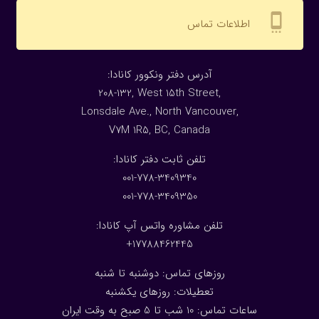
settings_cell
اطلاعات تماس
:آدرس دفتر ونکوور کانادا
208-132, West 15th Street,
Lonsdale Ave., North Vancouver,
V7M 1R5, BC, Canada
:تلفن ثابت دفتر کانادا
001-778-3409340
001-778-3409350
تلفن مشاوره واتس آپ کانادا:
17788462445+
روزهای تماس: دوشنبه تا شنبه
تعطیلات: روزهای یکشنبه
ساعات تماس: 10 شب تا 5 صبح به وقت ایران