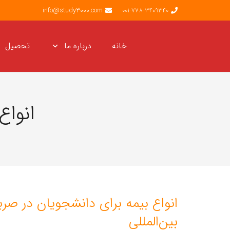
info@study3000.com
001-778-3409340
خانه
درباره ما
تحصیل
انواع
انواع بیمه برای دانشجویان در صر
بین‌المللی