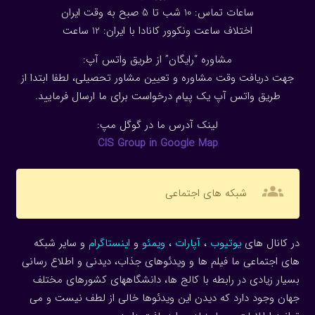
ساعات تماس: 10 شب تا 5 صبح به وقت ایران
اختلاف ساعت ونکوور کانادا با ایران: 1
2
ساعت
مشاوره “رایگان” از طریق واتس آپ:
جهت دریافت وقت مشاوره و تعیین مشاور تحصیلی، لطفا ابتدا از
طریق واتس آپ یک پیام درخواست برای ما ارسال فرمایید.
لینک آدرس ما در گوگل مپ:
CIS Group in Google Map
groups
شبکه های اجتماعی
در کانال های
یوتیوب
،
آپارات
،
ویمئو
و
اینستاگرام
و سایر شبکه
های اجتماعی ما فیلم ها و ویدئوهای جذاب، دیدنی و اطلاع رسانی
بسیار زیادی در رابطه با کالج ها، دانشگاههای کشورهای مختلف
جهان وجود دارد که دیدن این ویدئوها خالی از لطف نیست و می