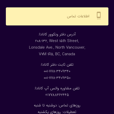
settings_cell
اطلاعات تماس
:آدرس دفتر ونکوور کانادا
208-132, West 15th Street,
Lonsdale Ave., North Vancouver,
V7M 1R5, BC, Canada
:تلفن ثابت دفتر کانادا
001-778-3409340
001-778-3409350
تلفن مشاوره واتس آپ کانادا:
17788462445+
روزهای تماس: دوشنبه تا شنبه
تعطیلات: روزهای یکشنبه