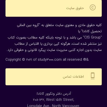
copyright
حقوق سایت
کلیه حقوق مادی و معنوی سایت متعلق به “گروه بین المللی
تحصیل کانادا” یا
“CIS Group” می باشد و با توجه باینکه کلیه مطالب بصورت کتاب
نیز منتشر شده است، هرگونه كپی برداری یا اقتباس از مطالب
سایت بدون اجازه كتبی مدیریت سایت پیگرد قانونی و حقوقی دارد.
Copyright © 2021 of study3000.com all reserved ®&
settings_cell
اطلاعات تماس
:آدرس دفتر ونکوور کانادا
208-132, West 15th Street,
Lonsdale Ave., North Vancouver,