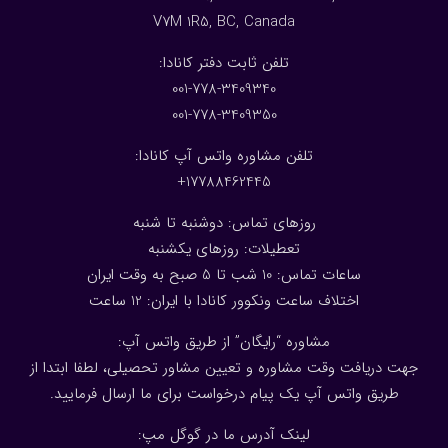
V7M 1R5, BC, Canada
:تلفن ثابت دفتر کانادا
001-778-3409340
001-778-3409350
تلفن مشاوره واتس آپ کانادا:
17788462445+
روزهای تماس: دوشنبه تا شنبه
تعطیلات: روزهای یکشنبه
ساعات تماس: 10 شب تا 5 صبح به وقت ایران
اختلاف ساعت ونکوور کانادا با ایران: 1
2
ساعت
مشاوره “رایگان” از طریق واتس آپ:
جهت دریافت وقت مشاوره و تعیین مشاور تحصیلی، لطفا ابتدا از
طریق واتس آپ یک پیام درخواست برای ما ارسال فرمایید.
لینک آدرس ما در گوگل مپ: