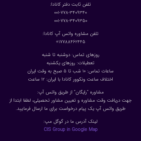
:تلفن ثابت دفتر کانادا
001-778-3409340
001-778-3409350
تلفن مشاوره واتس آپ کانادا:
17788462445+
روزهای تماس: دوشنبه تا شنبه
تعطیلات: روزهای یکشنبه
ساعات تماس: 10 شب تا 5 صبح به وقت ایران
اختلاف ساعت ونکوور کانادا با ایران: 1
2
ساعت
مشاوره “رایگان” از طریق واتس آپ:
جهت دریافت وقت مشاوره و تعیین مشاور تحصیلی، لطفا ابتدا از
طریق واتس آپ یک پیام درخواست برای ما ارسال فرمایید.
لینک آدرس ما در گوگل مپ:
CIS Group in Google Map