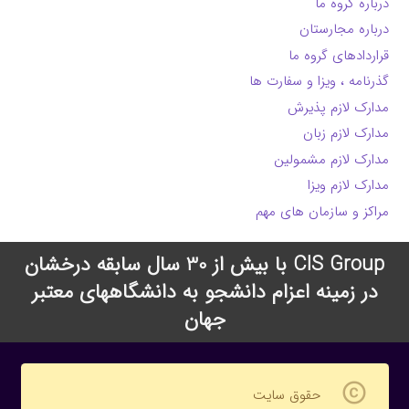
درباره گروه ما
درباره مجارستان
قراردادهای گروه ما
گذرنامه ، ویزا و سفارت ها
مدارک لازم پذیرش
مدارک لازم زبان
مدارک لازم مشمولین
مدارک لازم ویزا
مراکز و سازمان های مهم
CIS Group با بیش از 30 سال سابقه درخشان
در زمینه اعزام دانشجو به دانشگاههای معتبر
جهان
copyright
حقوق سایت