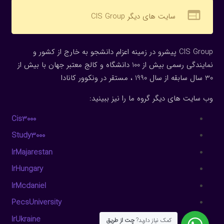
web
سایت های دیگر CIS Group
CIS Group پیشرو در زمینه اعزام دانشجو به خارج از کشور و
نمایندگی رسمی بیش از 100 دانشگاه و کالج معتبر جهان با بیش از
30 سال سابقه از سال 1990 ، مستقر در ونکوور کانادا
وب سایت های دیگر گروه ما را نیز ببینید:
Cis3000
Study3000
IrMajarestan
IrHungary
IrMcdaniel
PecsUniversity
IrUkraine
کمک نیاز دارید?
چت از طریق