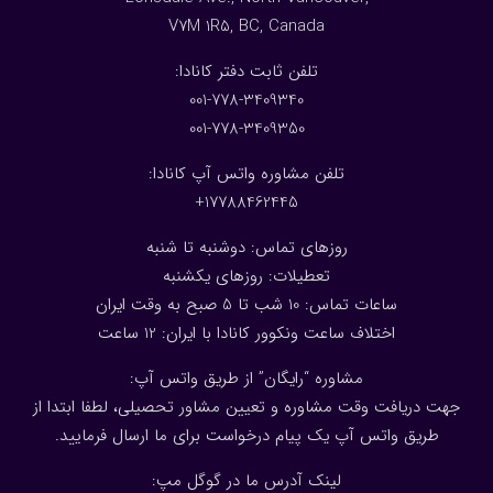
V7M 1R5, BC, Canada
:تلفن ثابت دفتر کانادا
001-778-3409340
001-778-3409350
تلفن مشاوره واتس آپ کانادا:
17788462445+
روزهای تماس: دوشنبه تا شنبه
تعطیلات: روزهای یکشنبه
ساعات تماس: 10 شب تا 5 صبح به وقت ایران
اختلاف ساعت ونکوور کانادا با ایران: 1
2
ساعت
مشاوره “رایگان” از طریق واتس آپ:
جهت دریافت وقت مشاوره و تعیین مشاور تحصیلی، لطفا ابتدا از
طریق واتس آپ یک پیام درخواست برای ما ارسال فرمایید.
لینک آدرس ما در گوگل مپ: