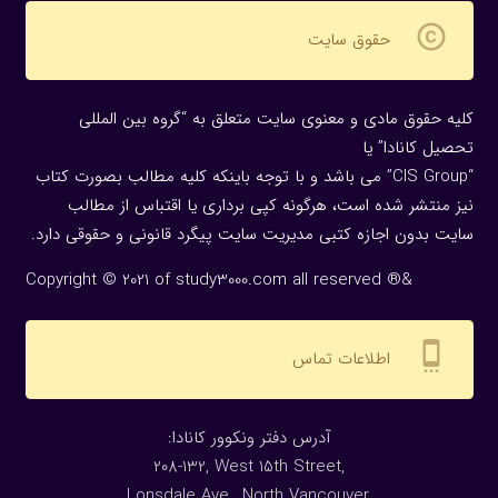
copyright
حقوق سایت
کلیه حقوق مادی و معنوی سایت متعلق به “گروه بین المللی
تحصیل کانادا” یا
“CIS Group” می باشد و با توجه باینکه کلیه مطالب بصورت کتاب
نیز منتشر شده است، هرگونه كپی برداری یا اقتباس از مطالب
سایت بدون اجازه كتبی مدیریت سایت پیگرد قانونی و حقوقی دارد.
Copyright © 2021 of study3000.com all reserved ®&
settings_cell
اطلاعات تماس
:آدرس دفتر ونکوور کانادا
208-132, West 15th Street,
Lonsdale Ave., North Vancouver,