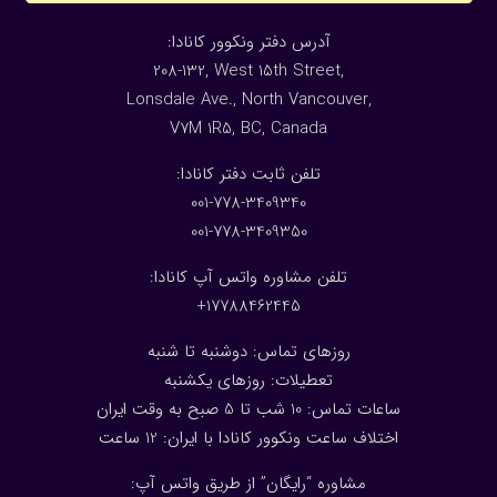
:آدرس دفتر ونکوور کانادا
208-132, West 15th Street,
Lonsdale Ave., North Vancouver,
V7M 1R5, BC, Canada
:تلفن ثابت دفتر کانادا
001-778-3409340
001-778-3409350
تلفن مشاوره واتس آپ کانادا:
17788462445+
روزهای تماس: دوشنبه تا شنبه
تعطیلات: روزهای یکشنبه
ساعات تماس: 10 شب تا 5 صبح به وقت ایران
اختلاف ساعت ونکوور کانادا با ایران: 1
2
ساعت
مشاوره “رایگان” از طریق واتس آپ: