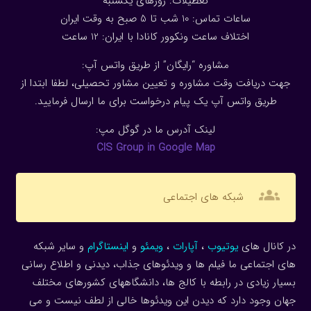
تعطیلات: روزهای یکشنبه
ساعات تماس: 10 شب تا 5 صبح به وقت ایران
اختلاف ساعت ونکوور کانادا با ایران: 1
2
ساعت
مشاوره “رایگان” از طریق واتس آپ:
جهت دریافت وقت مشاوره و تعیین مشاور تحصیلی، لطفا ابتدا از
طریق واتس آپ یک پیام درخواست برای ما ارسال فرمایید.
لینک آدرس ما در گوگل مپ:
CIS Group in Google Map
groups
شبکه های اجتماعی
در کانال های
یوتیوب
،
آپارات
،
ویمئو
و
اینستاگرام
و سایر شبکه
های اجتماعی ما فیلم ها و ویدئوهای جذاب، دیدنی و اطلاع رسانی
بسیار زیادی در رابطه با کالج ها، دانشگاههای کشورهای مختلف
جهان وجود دارد که دیدن این ویدئوها خالی از لطف نیست و می