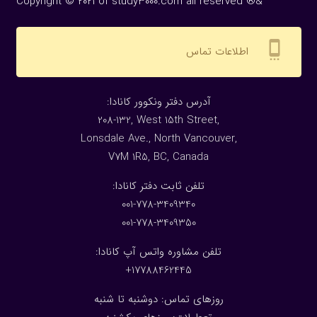
Copyright © 2021 of study3000.com all reserved ®&
settings_cell
اطلاعات تماس
:آدرس دفتر ونکوور کانادا
208-132, West 15th Street,
Lonsdale Ave., North Vancouver,
V7M 1R5, BC, Canada
:تلفن ثابت دفتر کانادا
001-778-3409340
001-778-3409350
تلفن مشاوره واتس آپ کانادا:
17788462445+
روزهای تماس: دوشنبه تا شنبه