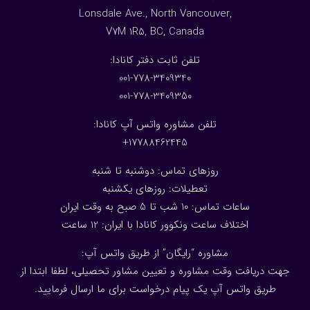
Lonsdale Ave., North Vancouver,
V7M 1R5, BC, Canada
:تلفن ثابت دفتر کانادا
001-778-3409340
001-778-3409350
تلفن مشاوره واتس آپ کانادا:
17788462445+
روزهای تماس: دوشنبه تا شنبه
تعطیلات: روزهای یکشنبه
ساعات تماس: 10 شب تا 5 صبح به وقت ایران
اختلاف ساعت ونکوور کانادا با ایران: 1
2
ساعت
مشاوره “رایگان” از طریق واتس آپ:
جهت دریافت وقت مشاوره و تعیین مشاور تحصیلی، لطفا ابتدا از
طریق واتس آپ یک پیام درخواست برای ما ارسال فرمایید.