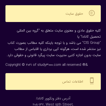
copyright
حقوق سایت
کلیه حقوق مادی و معنوی سایت متعلق به “گروه بین المللی
تحصیل کانادا” یا
“CIS Group” می باشد و با توجه باینکه کلیه مطالب بصورت کتاب
نیز منتشر شده است، هرگونه كپی برداری یا اقتباس از مطالب
سایت بدون اجازه كتبی مدیریت سایت پیگرد قانونی و حقوقی دارد.
Copyright © 2021 of study3000.com all reserved ®&
settings_cell
اطلاعات تماس
:آدرس دفتر ونکوور کانادا
208-132, West 15th Street,