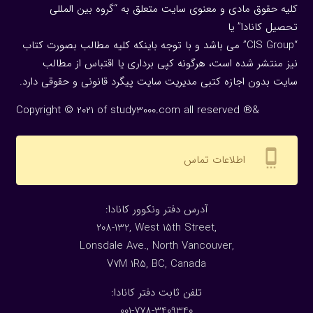
کلیه حقوق مادی و معنوی سایت متعلق به “گروه بین المللی
تحصیل کانادا” یا
“CIS Group” می باشد و با توجه باینکه کلیه مطالب بصورت کتاب
نیز منتشر شده است، هرگونه كپی برداری یا اقتباس از مطالب
سایت بدون اجازه كتبی مدیریت سایت پیگرد قانونی و حقوقی دارد.
Copyright © 2021 of study3000.com all reserved ®&
settings_cell
اطلاعات تماس
:آدرس دفتر ونکوور کانادا
208-132, West 15th Street,
Lonsdale Ave., North Vancouver,
V7M 1R5, BC, Canada
:تلفن ثابت دفتر کانادا
001-778-3409340