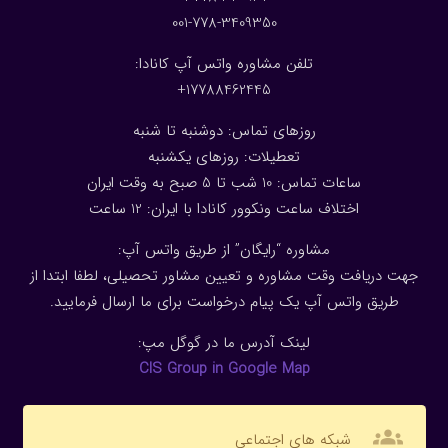
001-778-3409350
تلفن مشاوره واتس آپ کانادا:
17788462445+
روزهای تماس: دوشنبه تا شنبه
تعطیلات: روزهای یکشنبه
ساعات تماس: 10 شب تا 5 صبح به وقت ایران
اختلاف ساعت ونکوور کانادا با ایران: 1
2
ساعت
مشاوره “رایگان” از طریق واتس آپ:
جهت دریافت وقت مشاوره و تعیین مشاور تحصیلی، لطفا ابتدا از
طریق واتس آپ یک پیام درخواست برای ما ارسال فرمایید.
لینک آدرس ما در گوگل مپ:
CIS Group in Google Map
groups
شبکه های اجتماعی