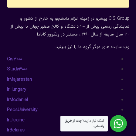
CIS Group پیشرو در زمینه اعزام دانشجو به خارج از کشور و
نمایندگی رسمی بیش از 100 دانشگاه و کالج معتبر جهان با بیش از
30 سال سابقه از سال 1990 ، مستقر در ونکوور کانادا
وب سایت های دیگر گروه ما را نیز ببینید:
Cis3000
Study3000
IrMajarestan
IrHungary
IrMcdaniel
PecsUniversity
IrUkraine
کمک نیاز دارید?
چت از طریق
واتساپ
IrBelarus