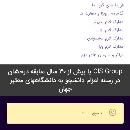
قراردادهای گروه ما
گذرنامه ، ویزا و سفارت ها
مدارک لازم پذیرش
مدارک لازم زبان
مدارک لازم مشمولین
مدارک لازم ویزا
مراکز و سازمان های مهم
CIS Group با بیش از 30 سال سابقه درخشان
در زمینه اعزام دانشجو به دانشگاههای معتبر
جهان
copyright
حقوق سایت