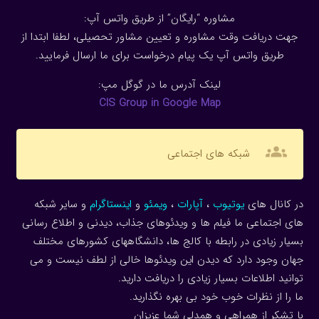
مشاوره “رایگان” از طریق واتس آپ:
جهت دریافت وقت مشاوره و تعیین مشاور تحصیلی، لطفا ابتدا از
طریق واتس آپ یک پیام درخواست برای ما ارسال فرمایید.
لینک آدرس ما در گوگل مپ:
CIS Group in Google Map
groups
شبکه های اجتماعی
در کانال های
یوتیوب
،
آپارات
،
ویمئو
و
اینستاگرام
و سایر شبکه
های اجتماعی ما فیلم ها و ویدئوهای جذاب، دیدنی و اطلاع رسانی
بسیار زیادی در رابطه با کالج ها، دانشگاههای کشورهای مختلف
جهان وجود دارد که دیدن این ویدئوها خالی از لطف نیست و می
توانید اطلاعات بسیار زیادی را دریافت دارید.
ما را از نظرات خوب خود بی بهره نگذارید.
با تشکر از همراهی و همدلی شما عزیزان