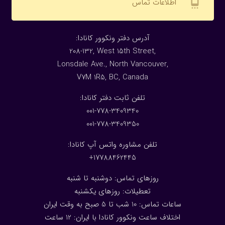
settings_cell
اطلاعات تماس
:آدرس دفتر ونکوور کانادا
208-132, West 15th Street,
Lonsdale Ave., North Vancouver,
V7M 1R5, BC, Canada
:تلفن ثابت دفتر کانادا
001-778-3409340
001-778-3409350
تلفن مشاوره واتس آپ کانادا:
17788462445+
روزهای تماس: دوشنبه تا شنبه
تعطیلات: روزهای یکشنبه
ساعات تماس: 10 شب تا 5 صبح به وقت ایران
اختلاف ساعت ونکوور کانادا با ایران: 1
2
ساعت