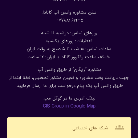
تلفن مشاوره واتس آپ کانادا:
17788462445+
روزهای تماس: دوشنبه تا شنبه
تعطیلات: روزهای یکشنبه
ساعات تماس: 10 شب تا 5 صبح به وقت ایران
اختلاف ساعت ونکوور کانادا با ایران: 1
2
ساعت
مشاوره “رایگان” از طریق واتس آپ:
جهت دریافت وقت مشاوره و تعیین مشاور تحصیلی، لطفا ابتدا از
طریق واتس آپ یک پیام درخواست برای ما ارسال فرمایید.
لینک آدرس ما در گوگل مپ:
CIS Group in Google Map
groups
شبکه های اجتماعی