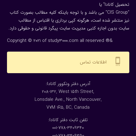
تحصیل کانادا” یا
“CIS Group” می باشد و با توجه باینکه کلیه مطالب بصورت کتاب
نیز منتشر شده است، هرگونه كپی برداری یا اقتباس از مطالب
سایت بدون اجازه كتبی مدیریت سایت پیگرد قانونی و حقوقی دارد.
Copyright © 2021 of study3000.com all reserved ®&
settings_cell
اطلاعات تماس
:آدرس دفتر ونکوور کانادا
208-132, West 15th Street,
Lonsdale Ave., North Vancouver,
V7M 1R5, BC, Canada
:تلفن ثابت دفتر کانادا
001-778-3409340
001-778-3409350