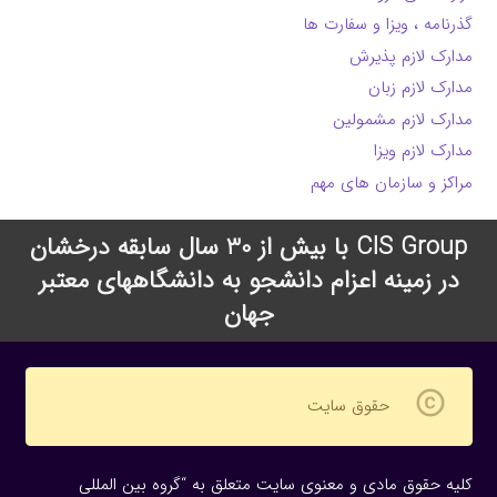
گذرنامه ، ویزا و سفارت ها
مدارک لازم پذیرش
مدارک لازم زبان
مدارک لازم مشمولین
مدارک لازم ویزا
مراکز و سازمان های مهم
CIS Group با بیش از 30 سال سابقه درخشان
در زمینه اعزام دانشجو به دانشگاههای معتبر
جهان
copyright
حقوق سایت
کلیه حقوق مادی و معنوی سایت متعلق به “گروه بین المللی