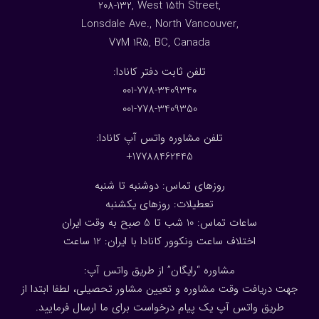
208-132, West 15th Street,
Lonsdale Ave., North Vancouver,
V7M 1R5, BC, Canada
:تلفن ثابت دفتر کانادا
001-778-3409340
001-778-3409350
تلفن مشاوره واتس آپ کانادا:
17788462445+
روزهای تماس: دوشنبه تا شنبه
تعطیلات: روزهای یکشنبه
ساعات تماس: 10 شب تا 5 صبح به وقت ایران
اختلاف ساعت ونکوور کانادا با ایران: 1
2
ساعت
مشاوره “رایگان” از طریق واتس آپ:
جهت دریافت وقت مشاوره و تعیین مشاور تحصیلی، لطفا ابتدا از
طریق واتس آپ یک پیام درخواست برای ما ارسال فرمایید.