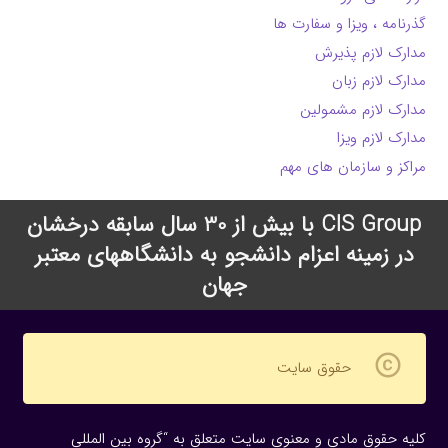
گذرنامه ، ویزا و سفارت ها
مدارک لازم پذیرش
مدارک لازم زبان
مدارک لازم مشمولین
مدارک لازم ویزا
مراکز و سازمان های مهم
CIS Group با بیش از 30 سال سابقه درخشان
در زمینه اعزام دانشجو به دانشگاههای معتبر
جهان
copyright
حقوق سایت
کلیه حقوق مادی و معنوی سایت متعلق به “گروه بین المللی