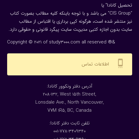
تحصیل کانادا” یا
“CIS Group” می باشد و با توجه باینکه کلیه مطالب بصورت کتاب
نیز منتشر شده است، هرگونه كپی برداری یا اقتباس از مطالب
سایت بدون اجازه كتبی مدیریت سایت پیگرد قانونی و حقوقی دارد.
Copyright © 2021 of study3000.com all reserved ®&
settings_cell
اطلاعات تماس
:آدرس دفتر ونکوور کانادا
208-132, West 15th Street,
Lonsdale Ave., North Vancouver,
V7M 1R5, BC, Canada
:تلفن ثابت دفتر کانادا
001-778-3409340