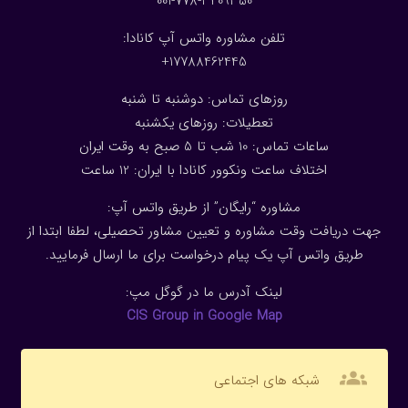
001-778-3409350
تلفن مشاوره واتس آپ کانادا:
17788462445+
روزهای تماس: دوشنبه تا شنبه
تعطیلات: روزهای یکشنبه
ساعات تماس: 10 شب تا 5 صبح به وقت ایران
اختلاف ساعت ونکوور کانادا با ایران: 1
2
ساعت
مشاوره “رایگان” از طریق واتس آپ:
جهت دریافت وقت مشاوره و تعیین مشاور تحصیلی، لطفا ابتدا از
طریق واتس آپ یک پیام درخواست برای ما ارسال فرمایید.
لینک آدرس ما در گوگل مپ:
CIS Group in Google Map
groups
شبکه های اجتماعی