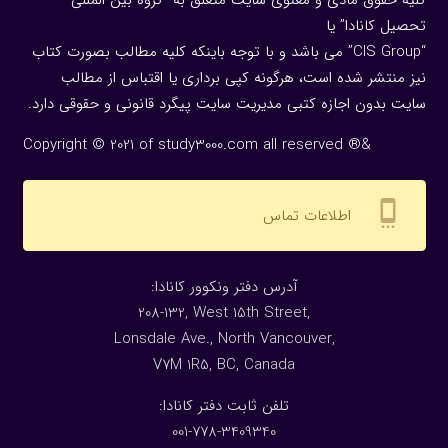
تحصیل کانادا” یا
“CIS Group” می باشد و با توجه باینکه کلیه مطالب بصورت کتاب
نیز منتشر شده است، هرگونه كپی برداری یا اقتباس از مطالب
سایت بدون اجازه كتبی مدیریت سایت پیگرد قانونی و حقوقی دارد.
Copyright © 2021 of study3000.com all reserved ®&
settings_cell
اطلاعات تماس
:آدرس دفتر ونکوور کانادا
208-132, West 15th Street,
Lonsdale Ave., North Vancouver,
V7M 1R5, BC, Canada
:تلفن ثابت دفتر کانادا
001-778-3409340