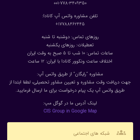
001-778-3409350
تلفن مشاوره واتس آپ کانادا:
17788462445+
روزهای تماس: دوشنبه تا شنبه
تعطیلات: روزهای یکشنبه
ساعات تماس: 10 شب تا 5 صبح به وقت ایران
اختلاف ساعت ونکوور کانادا با ایران: 1
2
ساعت
مشاوره “رایگان” از طریق واتس آپ:
جهت دریافت وقت مشاوره و تعیین مشاور تحصیلی، لطفا ابتدا از
طریق واتس آپ یک پیام درخواست برای ما ارسال فرمایید.
لینک آدرس ما در گوگل مپ:
CIS Group in Google Map
groups
شبکه های اجتماعی