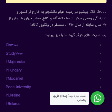
CIS Group پیشرو در زمینه اعزام دانشجو به خارج از کشور و
نمایندگی رسمی بیش از 100 دانشگاه و کالج معتبر جهان با بیش از
30 سال سابقه از سال 1990 ، مستقر در ونکوور کانادا
وب سایت های دیگر گروه ما را نیز ببینید:
Cis3000
Study3000
IrMajarestan
IrHungary
IrMcdaniel
PecsUniversity
IrUkraine
کمک نیاز دارید?
چت از طریق
واتساپ
IrBelarus