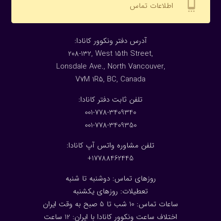
settings_cell
اطلاعات تماس
:آدرس دفتر ونکوور کانادا
208-132, West 15th Street,
Lonsdale Ave., North Vancouver,
V7M 1R5, BC, Canada
:تلفن ثابت دفتر کانادا
001-778-3409340
001-778-3409350
تلفن مشاوره واتس آپ کانادا:
17788462445+
روزهای تماس: دوشنبه تا شنبه
تعطیلات: روزهای یکشنبه
ساعات تماس: 10 شب تا 5 صبح به وقت ایران
اختلاف ساعت ونکوور کانادا با ایران: 1
2
ساعت