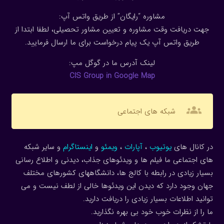
مشاوره “رایگان” از طریق واتس آپ:
جهت دریافت وقت مشاوره و تعیین مشاور تحصیلی، لطفا ابتدا از
طریق واتس آپ یک پیام درخواست برای ما ارسال فرمایید.
لینک آدرس ما در گوگل مپ:
CIS Group in Google Map
groups
شبکه های اجتماعی
در کانال های
یوتیوب
،
آپارات
،
ویمئو
و
اینستاگرام
و سایر شبکه
های اجتماعی ما فیلم ها و ویدئوهای جذاب، دیدنی و اطلاع رسانی
بسیار زیادی در رابطه با کالج ها، دانشگاههای کشورهای مختلف
جهان وجود دارد که دیدن این ویدئوها خالی از لطف نیست و می
توانید اطلاعات بسیار زیادی را دریافت دارید.
ما را از نظرات خوب خود بی بهره نگذارید.