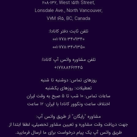
208-132, West 15th Street,
Lonsdale Ave., North Vancouver,
V7M 1R5, BC, Canada
:تلفن ثابت دفتر کانادا
001-778-3409340
001-778-3409350
تلفن مشاوره واتس آپ کانادا:
17788462445+
روزهای تماس: دوشنبه تا شنبه
تعطیلات: روزهای یکشنبه
ساعات تماس: 10 شب تا 5 صبح به وقت ایران
اختلاف ساعت ونکوور کانادا با ایران: 1
2
ساعت
مشاوره “رایگان” از طریق واتس آپ:
جهت دریافت وقت مشاوره و تعیین مشاور تحصیلی، لطفا ابتدا از
طریق واتس آپ یک پیام درخواست برای ما ارسال فرمایید.