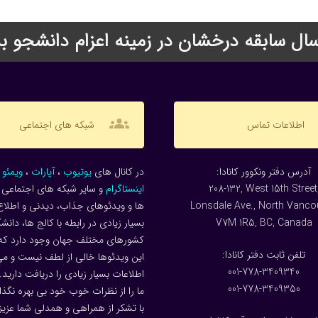
groups
اطلاعات تماس
شبکه های اجتماعی
:آدرس دفتر ونکوور کانادا
در کانال های
یوتیوب
،
آپارات
،
ویمئو
و
208-132, West 15th Street
اینستاگرام
و سایر شبکه های اجتماعی م
Lonsdale Ave., North Vanco
ها و ویدئوهای جذاب، دیدنی و اطلاع
V7M 1R5, BC, Canada
بسیار زیادی در رابطه با کالج ها، دانش
کشورهای مختلف جهان وجود دارد که
:تلفن ثابت دفتر کانادا
این ویدئوها خالی از لطف نیست و می 
001-778-3409340
اطلاعات بسیار زیادی را دریافت دارید.
001-778-3409350
ما را از نظرات خوب خود بی بهره نگذار
با تشکر از همراهی و همدلی شما عزیز