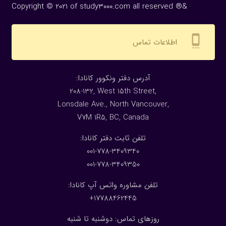
Copyright © 2021 of study3000.com all reserved ®&
settings_cell
اطلاعات تماس
:آدرس دفتر ونکوور کانادا
208-132, West 15th Street,
Lonsdale Ave., North Vancouver,
V7M 1R5, BC, Canada
:تلفن ثابت دفتر کانادا
001-778-3409340
001-778-3409350
تلفن مشاوره واتس آپ کانادا:
17788462445+
روزهای تماس: دوشنبه تا شنبه