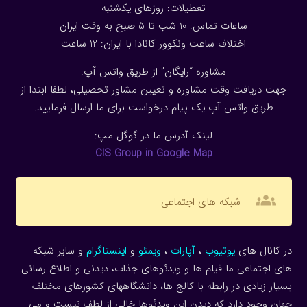
تعطیلات: روزهای یکشنبه
ساعات تماس: 10 شب تا 5 صبح به وقت ایران
اختلاف ساعت ونکوور کانادا با ایران: 1
2
ساعت
مشاوره “رایگان” از طریق واتس آپ:
جهت دریافت وقت مشاوره و تعیین مشاور تحصیلی، لطفا ابتدا از
طریق واتس آپ یک پیام درخواست برای ما ارسال فرمایید.
لینک آدرس ما در گوگل مپ:
CIS Group in Google Map
groups
شبکه های اجتماعی
در کانال های
یوتیوب
،
آپارات
،
ویمئو
و
اینستاگرام
و سایر شبکه
های اجتماعی ما فیلم ها و ویدئوهای جذاب، دیدنی و اطلاع رسانی
بسیار زیادی در رابطه با کالج ها، دانشگاههای کشورهای مختلف
جهان وجود دارد که دیدن این ویدئوها خالی از لطف نیست و می