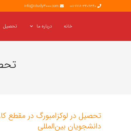
info@study3000.com
001-778-3409340
خانه
درباره ما
تحصیل
تحصی
تحصیل در لوکزامبورگ در مقطع کار
دانشجویان بین‌المللی