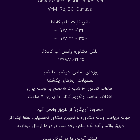
Lonsdale Ave., North Vancouver,
V7M 1R5, BC, Canada
:تلفن ثابت دفتر کانادا
001-778-3409340
001-778-3409350
تلفن مشاوره واتس آپ کانادا:
17788462445+
روزهای تماس: دوشنبه تا شنبه
تعطیلات: روزهای یکشنبه
ساعات تماس: 10 شب تا 5 صبح به وقت ایران
اختلاف ساعت ونکوور کانادا با ایران: 1
2
ساعت
مشاوره “رایگان” از طریق واتس آپ:
جهت دریافت وقت مشاوره و تعیین مشاور تحصیلی، لطفا ابتدا از
طریق واتس آپ یک پیام درخواست برای ما ارسال فرمایید.
لینک آدرس ما در گوگل مپ: