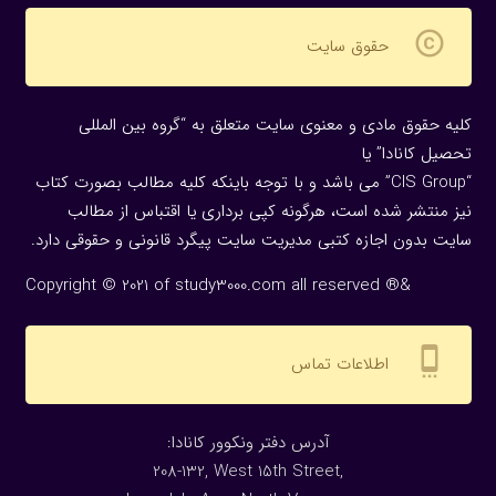
copyright
حقوق سایت
کلیه حقوق مادی و معنوی سایت متعلق به “گروه بین المللی
تحصیل کانادا” یا
“CIS Group” می باشد و با توجه باینکه کلیه مطالب بصورت کتاب
نیز منتشر شده است، هرگونه كپی برداری یا اقتباس از مطالب
سایت بدون اجازه كتبی مدیریت سایت پیگرد قانونی و حقوقی دارد.
Copyright © 2021 of study3000.com all reserved ®&
settings_cell
اطلاعات تماس
:آدرس دفتر ونکوور کانادا
208-132, West 15th Street,