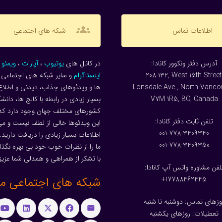
groups
اطلاعات تماس
شبکه های اجتماعی
:آدرس دفتر ونکوور کانادا
در کانال های
یوتیوب
،
آپارات
،
ویمئو
و
208-132, West 15th Street
اینستاگرام
و سایر شبکه های اجتماعی م
Lonsdale Ave., North Vanco
ها و ویدئوهای جذاب، دیدنی و اطلاع
V7M 1R5, BC, Canada
بسیار زیادی در رابطه با کالج ها، دانش
کشورهای مختلف جهان وجود دارد که
:تلفن ثابت دفتر کانادا
این ویدئوها خالی از لطف نیست و می 
001-778-3409340
اطلاعات بسیار زیادی را دریافت دارید.
001-778-3409350
ما را از نظرات خوب خود بی بهره نگذار
با تشکر از همراهی و همدلی شما عزیز
لفن مشاوره واتس آپ کانادا:
شبکه های اجتماعی ما
17788462445+
وزهای تماس: دوشنبه تا شنبه
تعطیلات: روزهای یکشنبه