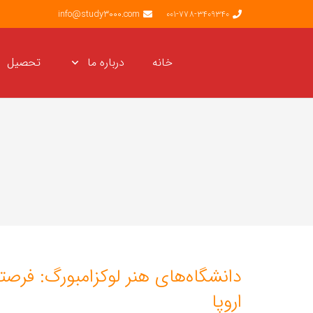
info@study3000.com
001-778-3409340
خانه
درباره ما
تحصیل
دانشگاه‌های هنر لوکزامبورگ: فرص
اروپا