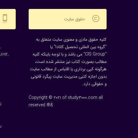
settings_cell
copyright
حقوق سایت
کلیه حقوق مادی و معنوی سایت متعلق به
“گروه بین المللی تحصیل کانادا” یا
,
“CIS Group” می باشد و با توجه باینکه کلیه
uver,
مطالب بصورت کتاب نیز منتشر شده است،
هرگونه كپی برداری یا اقتباس از مطالب سایت
بدون اجازه كتبی مدیریت سایت پیگرد قانونی
و حقوقی دارد.
Copyright © 2021 of study3000.com all
ت
reserved ®&
ر