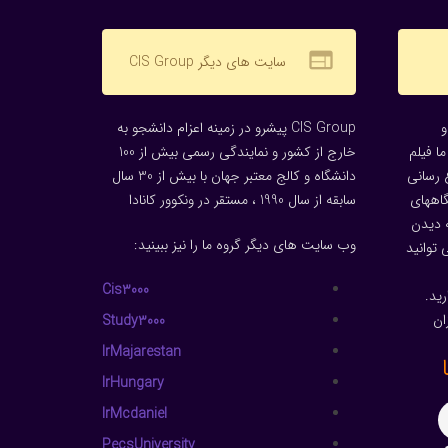
web
سایت های دیگر CIS Group
CIS Group پیشرو در زمینه اعزام دانشجو به
ا فیلم
خارج از کشور و نمایندگی رسمی بیش از 100
 رسانی
دانشگاه و کالج معتبر جهان با بیش از 30 سال
گاههای
سابقه از سال 1990 ، مستقر در ونکوور کانادا
 دیدن
وب سایت های دیگر گروه ما را نیز ببینید:
توانید
Cis3000
ید.
ان
Study3000
IrMajarestan
IrHungary
IrMcdaniel
PecsUniversity