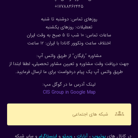
17788462445+
روزهای تماس: دوشنبه تا شنبه
تعطیلات: روزهای یکشنبه
ساعات تماس: 10 شب تا 5 صبح به وقت ایران
اختلاف ساعت ونکوور کانادا با ایران: 1
2
ساعت
مشاوره “رایگان” از طریق واتس آپ:
جهت دریافت وقت مشاوره و تعیین مشاور تحصیلی، لطفا ابتدا از
طریق واتس آپ یک پیام درخواست برای ما ارسال فرمایید.
لینک آدرس ما در گوگل مپ:
CIS Group in Google Map
groups
شبکه های اجتماعی
در کانال های
یوتیوب
،
آپارات
،
ویمئو
و
اینستاگرام
و سایر شبکه