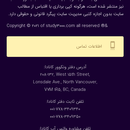
نیز منتشر شده است، هرگونه كپی برداری یا اقتباس از مطالب
سایت بدون اجازه كتبی مدیریت سایت پیگرد قانونی و حقوقی دارد.
Copyright © 2021 of study3000.com all reserved ®&
settings_cell
اطلاعات تماس
:آدرس دفتر ونکوور کانادا
208-132, West 15th Street,
Lonsdale Ave., North Vancouver,
V7M 1R5, BC, Canada
:تلفن ثابت دفتر کانادا
001-778-3409340
001-778-3409350
تلفن مشاوره واتس آپ کانادا: