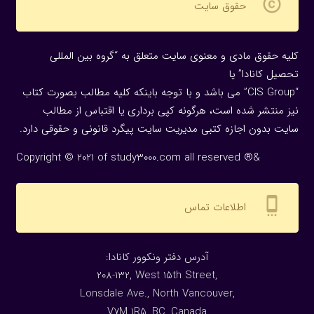
copyright
حقوق سایت
کلیه حقوق مادی و معنوی سایت متعلق به “گروه بین المللی
تحصیل کانادا” یا
“CIS Group” می باشد و با توجه باینکه کلیه مطالب بصورت کتاب
نیز منتشر شده است، هرگونه كپی برداری یا اقتباس از مطالب
سایت بدون اجازه كتبی مدیریت سایت پیگرد قانونی و حقوقی دارد.
Copyright © 2021 of study3000.com all reserved ®&
settings_cell
اطلاعات تماس
:آدرس دفتر ونکوور کانادا
208-132, West 15th Street,
Lonsdale Ave., North Vancouver,
V7M 1R5, BC, Canada