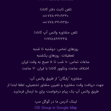
:تلفن ثابت دفتر کانادا
001-778-3409340
001-778-3409350
تلفن مشاوره واتس آپ کانادا:
17788462445+
روزهای تماس: دوشنبه تا شنبه
تعطیلات: روزهای یکشنبه
ساعات تماس: 10 شب تا 5 صبح به وقت ایران
اختلاف ساعت ونکوور کانادا با ایران: 1
2
ساعت
مشاوره “رایگان” از طریق واتس آپ:
جهت دریافت وقت مشاوره و تعیین مشاور تحصیلی، لطفا ابتدا از
طریق واتس آپ یک پیام درخواست برای ما ارسال فرمایید.
لینک آدرس ما در گوگل مپ:
CIS Group in Google Map