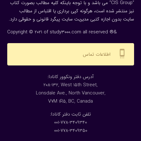
“CIS Group” می باشد و با توجه باینکه کلیه مطالب بصورت کتاب
نیز منتشر شده است، هرگونه كپی برداری یا اقتباس از مطالب
سایت بدون اجازه كتبی مدیریت سایت پیگرد قانونی و حقوقی دارد.
Copyright © 2021 of study3000.com all reserved ®&
settings_cell
اطلاعات تماس
:آدرس دفتر ونکوور کانادا
208-132, West 15th Street,
Lonsdale Ave., North Vancouver,
V7M 1R5, BC, Canada
:تلفن ثابت دفتر کانادا
001-778-3409340
001-778-3409350