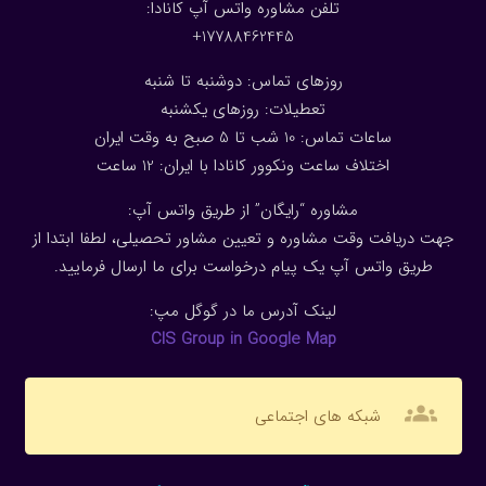
تلفن مشاوره واتس آپ کانادا:
17788462445+
روزهای تماس: دوشنبه تا شنبه
تعطیلات: روزهای یکشنبه
ساعات تماس: 10 شب تا 5 صبح به وقت ایران
اختلاف ساعت ونکوور کانادا با ایران: 1
2
ساعت
مشاوره “رایگان” از طریق واتس آپ:
جهت دریافت وقت مشاوره و تعیین مشاور تحصیلی، لطفا ابتدا از
طریق واتس آپ یک پیام درخواست برای ما ارسال فرمایید.
لینک آدرس ما در گوگل مپ:
CIS Group in Google Map
groups
شبکه های اجتماعی