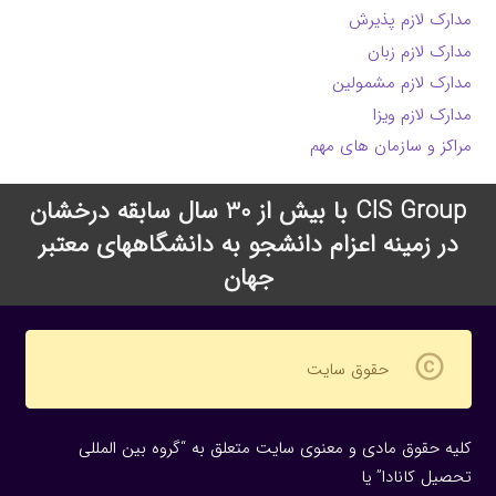
مدارک لازم پذیرش
مدارک لازم زبان
مدارک لازم مشمولین
مدارک لازم ویزا
مراکز و سازمان های مهم
CIS Group با بیش از 30 سال سابقه درخشان
در زمینه اعزام دانشجو به دانشگاههای معتبر
جهان
copyright
حقوق سایت
کلیه حقوق مادی و معنوی سایت متعلق به “گروه بین المللی
تحصیل کانادا” یا