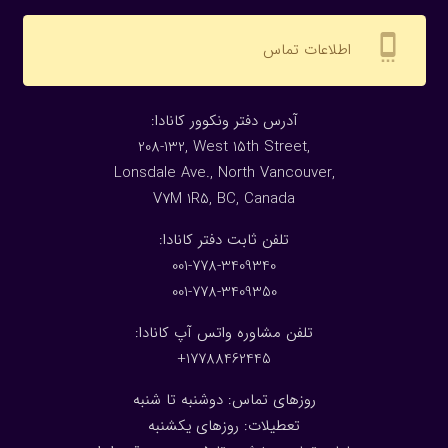
settings_cell
اطلاعات تماس
:آدرس دفتر ونکوور کانادا
208-132, West 15th Street,
Lonsdale Ave., North Vancouver,
V7M 1R5, BC, Canada
:تلفن ثابت دفتر کانادا
001-778-3409340
001-778-3409350
تلفن مشاوره واتس آپ کانادا:
17788462445+
روزهای تماس: دوشنبه تا شنبه
تعطیلات: روزهای یکشنبه