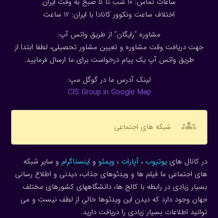
ساعات تماس: 10 شب تا 5 صبح به وقت ایران
اختلاف ساعت ونکوور کانادا با ایران: 1
2
ساعت
مشاوره “رایگان” از طریق واتس آپ:
جهت دریافت وقت مشاوره و تعیین مشاور تحصیلی، لطفا ابتدا از
طریق واتس آپ یک پیام درخواست برای ما ارسال فرمایید.
لینک آدرس ما در گوگل مپ:
CIS Group in Google Map
groups
شبکه های اجتماعی
در کانال های
یوتیوب
،
آپارات
،
ویمئو
و
اینستاگرام
و سایر شبکه
های اجتماعی ما فیلم ها و ویدئوهای جذاب، دیدنی و اطلاع رسانی
بسیار زیادی در رابطه با کالج ها، دانشگاههای کشورهای مختلف
جهان وجود دارد که دیدن این ویدئوها خالی از لطف نیست و می
توانید اطلاعات بسیار زیادی را دریافت دارید.