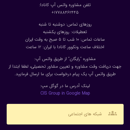
تلفن مشاوره واتس آپ کانادا:
17788462445+
روزهای تماس: دوشنبه تا شنبه
تعطیلات: روزهای یکشنبه
ساعات تماس: 10 شب تا 5 صبح به وقت ایران
اختلاف ساعت ونکوور کانادا با ایران: 1
2
ساعت
مشاوره “رایگان” از طریق واتس آپ:
جهت دریافت وقت مشاوره و تعیین مشاور تحصیلی، لطفا ابتدا از
طریق واتس آپ یک پیام درخواست برای ما ارسال فرمایید.
لینک آدرس ما در گوگل مپ:
CIS Group in Google Map
groups
شبکه های اجتماعی