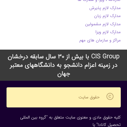
مدارک لازم پذیرش
مدارک لازم زبان
مدارک لازم مشمولین
مدارک لازم ویزا
مراکز و سازمان های مهم
CIS Group با بیش از 30 سال سابقه درخشان
در زمینه اعزام دانشجو به دانشگاههای معتبر
جهان
copyright
حقوق سایت
کلیه حقوق مادی و معنوی سایت متعلق به “گروه بین المللی
تحصیل کانادا” یا