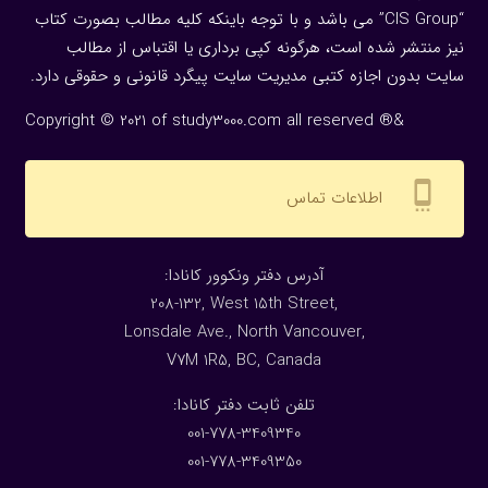
“CIS Group” می باشد و با توجه باینکه کلیه مطالب بصورت کتاب
نیز منتشر شده است، هرگونه كپی برداری یا اقتباس از مطالب
سایت بدون اجازه كتبی مدیریت سایت پیگرد قانونی و حقوقی دارد.
Copyright © 2021 of study3000.com all reserved ®&
settings_cell
اطلاعات تماس
:آدرس دفتر ونکوور کانادا
208-132, West 15th Street,
Lonsdale Ave., North Vancouver,
V7M 1R5, BC, Canada
:تلفن ثابت دفتر کانادا
001-778-3409340
001-778-3409350