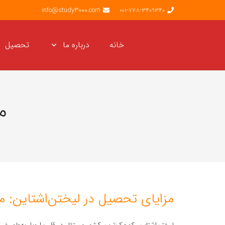
info@study3000.com
001-778-3409340
خانه
درباره ما
تحصیل
م
مزایای تحصیل در لیختن‌اشتاین: مق