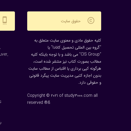
settings_cell
copyright
حقوق سایت
کلیه حقوق مادی و معنوی سایت متعلق به
“گروه بین المللی تحصیل کانادا” یا
,
“CIS Group” می باشد و با توجه باینکه کلیه
uver,
مطالب بصورت کتاب نیز منتشر شده است،
هرگونه كپی برداری یا اقتباس از مطالب سایت
بدون اجازه كتبی مدیریت سایت پیگرد قانونی
و حقوقی دارد.
Copyright © 2021 of study3000.com all
ت
reserved ®&
ر