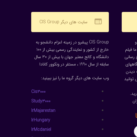
web
سایت های دیگر CIS Group
CIS Group پیشرو در زمینه اعزام دانشجو به
ا فیلم
خارج از کشور و نمایندگی رسمی بیش از 100
 رسانی
دانشگاه و کالج معتبر جهان با بیش از 30 سال
گاههای
سابقه از سال 1990 ، مستقر در ونکوور کانادا
 دیدن
وب سایت های دیگر گروه ما را نیز ببینید:
توانید
Cis3000
ید.
ان
Study3000
IrMajarestan
IrHungary
IrMcdaniel