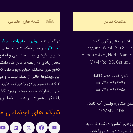
groups
اطلاعات تماس
شبکه های اجتماعی
:آدرس دفتر ونکوور کانادا
در کانال های
یوتیوب
،
آپارات
،
ویمئو
و
208-132, West 15th Street
اینستاگرام
و سایر شبکه های اجتماعی م
Lonsdale Ave., North Vanco
ها و ویدئوهای جذاب، دیدنی و اطلاع
V7M 1R5, BC, Canada
بسیار زیادی در رابطه با کالج ها، دانش
کشورهای مختلف جهان وجود دارد که
:تلفن ثابت دفتر کانادا
این ویدئوها خالی از لطف نیست و می 
001-778-3409340
اطلاعات بسیار زیادی را دریافت دارید.
001-778-3409350
ما را از نظرات خوب خود بی بهره نگذار
با تشکر از همراهی و همدلی شما عزیز
لفن مشاوره واتس آپ کانادا:
شبکه های اجتماعی ما
17788462445+
وزهای تماس: دوشنبه تا شنبه
تعطیلات: روزهای یکشنبه