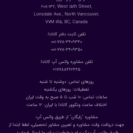
208-132, West 15th Street,
Lonsdale Ave., North Vancouver,
V7M 1R5, BC, Canada
:تلفن ثابت دفتر کانادا
001-778-3409340
001-778-3409350
تلفن مشاوره واتس آپ کانادا:
17788462445+
روزهای تماس: دوشنبه تا شنبه
تعطیلات: روزهای یکشنبه
ساعات تماس: 10 شب تا 5 صبح به وقت ایران
اختلاف ساعت ونکوور کانادا با ایران: 1
2
ساعت
مشاوره “رایگان” از طریق واتس آپ:
جهت دریافت وقت مشاوره و تعیین مشاور تحصیلی، لطفا ابتدا از
طریق واتس آپ یک پیام درخواست برای ما ارسال فرمایید.