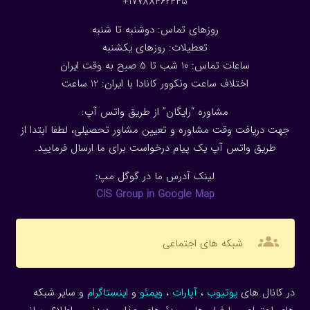
17788462445+
روزهای تماس: دوشنبه تا شنبه
تعطیلات: روزهای یکشنبه
ساعات تماس: 10 شب تا 5 صبح به وقت ایران
اختلاف ساعت ونکوور کانادا با ایران: 1
2
ساعت
مشاوره “رایگان” از طریق واتس آپ:
جهت دریافت وقت مشاوره و تعیین مشاور تحصیلی، لطفا ابتدا از
طریق واتس آپ یک پیام درخواست برای ما ارسال فرمایید.
لینک آدرس ما در گوگل مپ:
CIS Group in Google Map
groups
شبکه های اجتماعی
در کانال های
یوتیوب
،
آپارات
،
ویمئو
و
اینستاگرام
و سایر شبکه