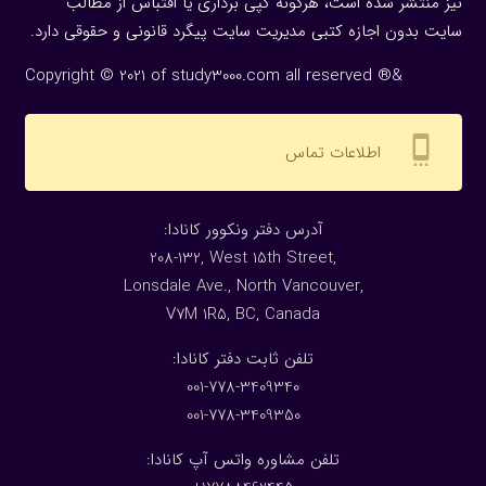
نیز منتشر شده است، هرگونه كپی برداری یا اقتباس از مطالب
سایت بدون اجازه كتبی مدیریت سایت پیگرد قانونی و حقوقی دارد.
Copyright © 2021 of study3000.com all reserved ®&
settings_cell
اطلاعات تماس
:آدرس دفتر ونکوور کانادا
208-132, West 15th Street,
Lonsdale Ave., North Vancouver,
V7M 1R5, BC, Canada
:تلفن ثابت دفتر کانادا
001-778-3409340
001-778-3409350
تلفن مشاوره واتس آپ کانادا: