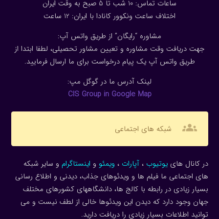
ساعات تماس: 10 شب تا 5 صبح به وقت ایران
اختلاف ساعت ونکوور کانادا با ایران: 1
2
ساعت
مشاوره “رایگان” از طریق واتس آپ:
جهت دریافت وقت مشاوره و تعیین مشاور تحصیلی، لطفا ابتدا از
طریق واتس آپ یک پیام درخواست برای ما ارسال فرمایید.
لینک آدرس ما در گوگل مپ:
CIS Group in Google Map
groups
شبکه های اجتماعی
در کانال های
یوتیوب
،
آپارات
،
ویمئو
و
اینستاگرام
و سایر شبکه
های اجتماعی ما فیلم ها و ویدئوهای جذاب، دیدنی و اطلاع رسانی
بسیار زیادی در رابطه با کالج ها، دانشگاههای کشورهای مختلف
جهان وجود دارد که دیدن این ویدئوها خالی از لطف نیست و می
توانید اطلاعات بسیار زیادی را دریافت دارید.