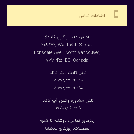
settings_cell
اطلاعات تماس
:آدرس دفتر ونکوور کانادا
208-132, West 15th Street,
Lonsdale Ave., North Vancouver,
V7M 1R5, BC, Canada
:تلفن ثابت دفتر کانادا
001-778-3409340
001-778-3409350
تلفن مشاوره واتس آپ کانادا:
17788462445+
روزهای تماس: دوشنبه تا شنبه
تعطیلات: روزهای یکشنبه